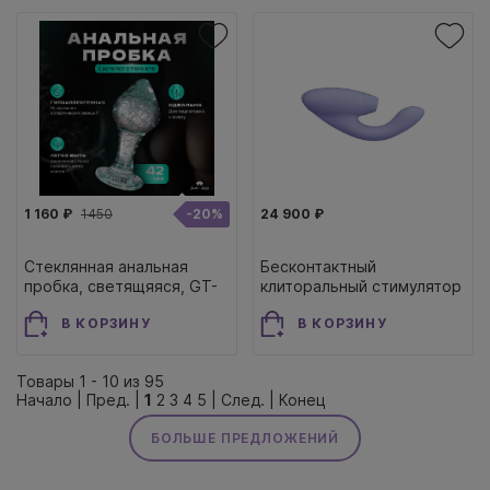
1 160 ₽
1450
-20%
24 900 ₽
Стеклянная анальная
Бесконтактный
пробка, светящяяся, GT-
клиторальный стимулятор
37
Womanizer Duo 2
В КОРЗИНУ
В КОРЗИНУ
сиреневый
Товары 1 - 10 из 95
Начало | Пред. |
1
2
3
4
5
|
След.
|
Конец
БОЛЬШЕ ПРЕДЛОЖЕНИЙ