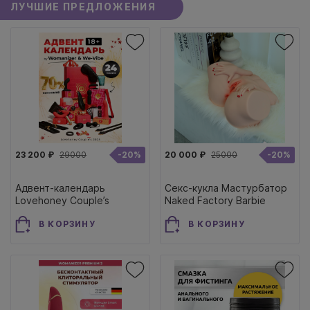
ЛУЧШИЕ ПРЕДЛОЖЕНИЯ
23 200 ₽
29000
-20%
20 000 ₽
25000
-20%
Адвент-календарь
Секс-кукла Мастурбатор
Lovehoney Couple’s
Naked Factory Barbie
Advent Calendar 2025, 24
полуторс
В КОРЗИНУ
В КОРЗИНУ
предмета премиум
подарок-сюрприз