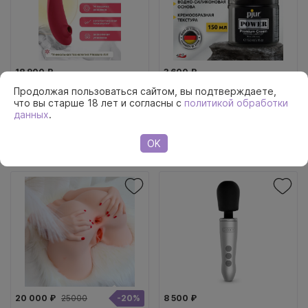
18 900 ₽
3 600 ₽
Продолжая пользоваться сайтом, вы подтверждаете,
что вы старше 18 лет и согласны с
политикой обработки
Бесконтактный
Крем для фистинга pjur
данных
.
клиторальный стимулятор
Power на гибридной
Womanizer Premium 2
основе, 150 мл
бордовый
OK
20 000 ₽
25000
-20%
8 500 ₽