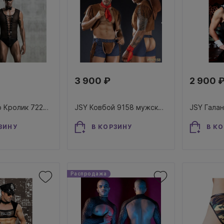
3 900 ₽
2 900 
JSY Мистер Кролик 7220 Playboy Rabbit Man мужской ролевой костюм зайчика эротический
JSY Ковбой 9158 мужской ролевой костюм эротический с открытыми ягодицами
ЗИНУ
В КОРЗИНУ
В К
Распродажа