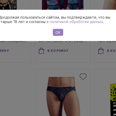
Продолжая пользоваться сайтом, вы подтверждаете, что вы
старше 18 лет и согласны с
политикой обработки данных
.
1 200 ₽
1 880 ₽
OK
JSY Пикантный полицейский 6603 S/M мужской ролевой костюм эротический с открытыми ягодицами
JSY Кетсьюит 9131 Bodystocking для мужчин ролевой костюм эротический с открытыми ягодицами
NEK Мужс
ЗИНУ
В КОРЗИНУ
В К