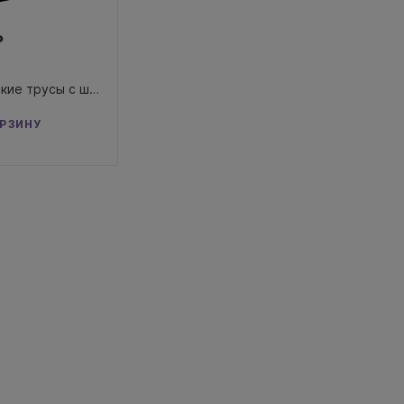
₽
NEK Мужские трусы с шнуровкой M
ОРЗИНУ