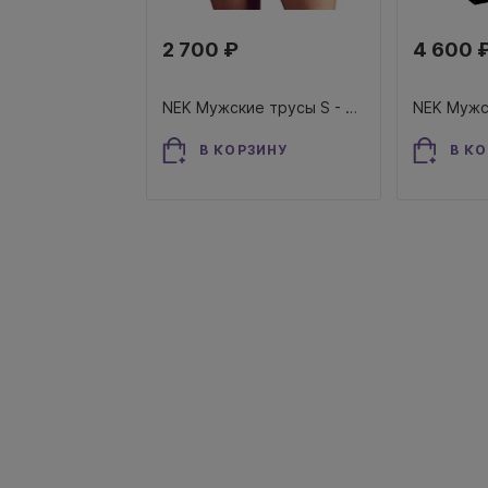
2 700 ₽
4 600 
NEK Мужские трусы S - трусы-слипы с контрастными полосками
В КОРЗИНУ
В К