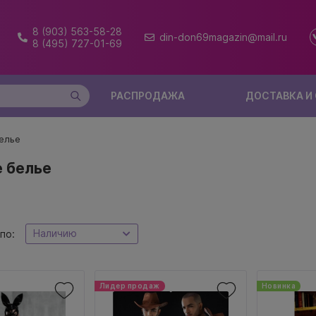
8 (903) 563-58-28
din-don69magazin@mail.ru
8 (495) 727-01-69
РАСПРОДАЖА
ДОСТАВКА И
елье
 белье
Наличию
по:
Лидер продаж
Новинка