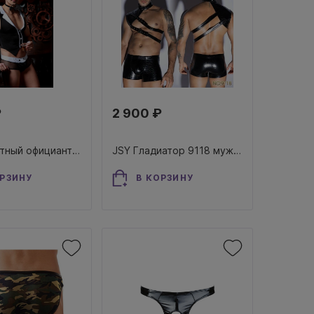
₽
2 900 ₽
JSY Галантный официант 9823 мужской ролевой костюм эротический
JSY Гладиатор 9118 мужской ролевой костюм эротический
ОРЗИНУ
В КОРЗИНУ