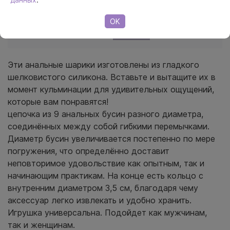
OK
Описание
Отзывы
(0)
Эти анальные шарики изготовлены из гладкого
шелковистого силикона. Вставьте и вытащите их в
момент кульминации для удивительных ощущений,
которые вам понравятся!
цепочка из 9 анальных бусин разного диаметра,
соединённых между собой гибкими перемычками.
Диаметр бусин увеличивается постепенно по мере
погружения, что определённо доставит
неповторимое удовольствие как опытным, так и
начинающим практикам. На конце есть кольцо с
внутренним диаметром 3,5 см, благодаря чему
аксессуар легко извлекать и удобно хранить.
Игрушка универсальна. Подойдет как мужчинам,
так и женщинам.