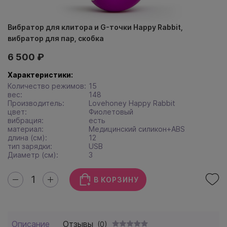
Вибратор для клитора и G-точки Happy Rabbit,
вибратор для пар, скобка
6 500 ₽
Характеристики:
Количество режимов:
15
вес:
148
Производитель:
Lovehoney Happy Rabbit
цвет:
Фиолетовый
вибрация:
есть
материал:
Медицинский силикон+ABS
длина (см):
12
тип зарядки:
USB
Диаметр (см):
3
В КОРЗИНУ
Описание
Отзывы
(0)