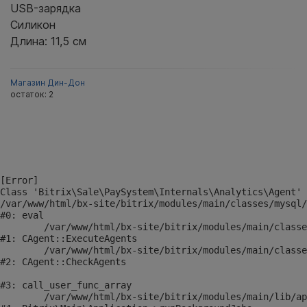
USB-зарядка
Силикон
Длина: 11,5 см
Магазин Дин-Дон
остаток:
2
[Error] 

Class 'Bitrix\Sale\PaySystem\Internals\Analytics\Agent' 
/var/www/html/bx-site/bitrix/modules/main/classes/mysql/
#0: eval

	/var/www/html/bx-site/bitrix/modules/main/classes/mysql/agent.php:163

#1: CAgent::ExecuteAgents

	/var/www/html/bx-site/bitrix/modules/main/classes/mysql/agent.php:21

#2: CAgent::CheckAgents

#3: call_user_func_array

	/var/www/html/bx-site/bitrix/modules/main/lib/application.php:703
